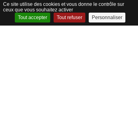
Ce site utilise des cookies et vous donne le contrôle sur
Nos partenaires
ceux que vous souhaitez activer
COMMANDEZ DÈS
Tout accepter
Tout refuser
Personnaliser
APPELEZ-NOUS
CONTACTEZ-NOUS
MAINTENANT