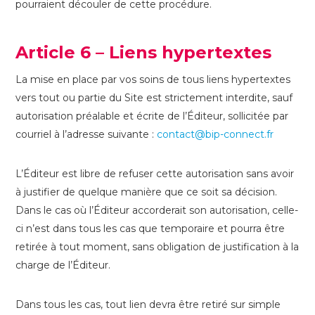
pourraient découler de cette procédure.
Article 6 – Liens hypertextes
JE CHERCHE UNE SOLUTION POUR
La mise en place par vos soins de tous liens hypertextes
FAITES VOTRE CHOIX
vers tout ou partie du Site est strictement interdite, sauf
autorisation préalable et écrite de l’Éditeur, sollicitée par
POUR UNE UTILISATION
courriel à l’adresse suivante :
contact@bip-connect.fr
FAITES VOTRE CHOIX
L’Éditeur est libre de refuser cette autorisation sans avoir
J'AI BESOIN DE
03 89 31 54 32
à justifier de quelque manière que ce soit sa décision.
Dans le cas où l’Éditeur accorderait son autorisation, celle-
FAITES VOTRE CHOIX
ci n’est dans tous les cas que temporaire et pourra être
retirée à tout moment, sans obligation de justification à la
VALIDER
charge de l’Éditeur.
Dans tous les cas, tout lien devra être retiré sur simple