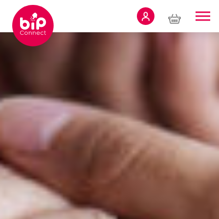
Panneau de gestion des cookies
TÉLÉASSISTANCE
À DOMICILE
TÉLÉASSISTANCE
MOBILE
BIP CONNECT
PRO
À PROPOS