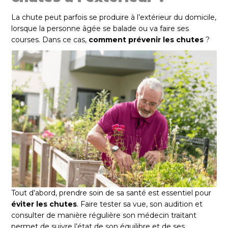
JE CHERCHE UNE SOLUTION POUR
La chute peut parfois se produire à l’extérieur du domicile,
lorsque la personne âgée se balade ou va faire ses
FAITES VOTRE CHOIX
courses. Dans ce cas,
comment prévenir les chutes
?
POUR UNE UTILISATION
FAITES VOTRE CHOIX
J'AI BESOIN DE
03 89 31 54 32
FAITES VOTRE CHOIX
VALIDER
Tout d’abord, prendre soin de sa santé est essentiel pour
éviter les chutes
. Faire tester sa vue, son audition et
consulter de manière régulière son médecin traitant
permet de suivre l’état de son équilibre et de ses