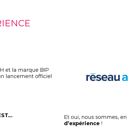
RIENCE
H et la marque BIP
un lancement officiel
EST…
Et oui, nous sommes, en e
d’expérience
!