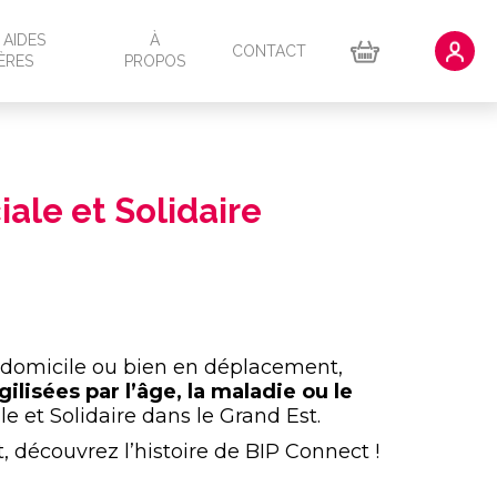
 AIDES
À
CONTACT
ÈRES
PROPOS
QUI SOMMES-NOUS ?
ON DE
ACTUS / CONSEILS
ale et Solidaire
TÉMOIGNAGES
EUR ISOLÉ
QUESTIONS FRÉQUENTES
DOCUMENTATION À TÉLÉCHARGER
PARRAINAGE
à domicile ou bien en déplacement,
lisées par l’âge, la maladie ou le
e et Solidaire dans le Grand Est.
t, découvrez l’histoire de BIP Connect !