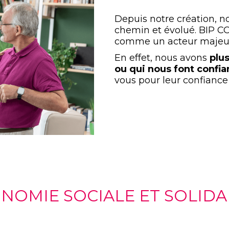
Depuis notre création, 
chemin et évolué. BIP CO
comme un acteur majeur 
En effet, nous avons
plus
ou qui nous font confia
vous pour leur confiance 
JE CHERCHE UNE SOLUTION POUR
FAITES VOTRE CHOIX
POUR UNE UTILISATION
ONOMIE SOCIALE ET SOLID
FAITES VOTRE CHOIX