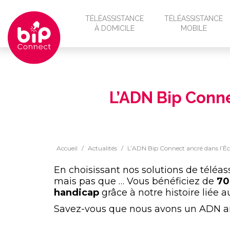
Panneau de gestion des cookies
TÉLÉASSISTANCE
TÉLÉASSISTANCE
À DOMICILE
MOBILE
BIP & MOI
BIP O'CLOCK
BIP & MOI OPTION VISIO
COMMANDER LA
L’ADN Bip Conne
LIGNE
DÉCOUVRIR LA 
CONSEILLER
Accueil
/
Actualités
/
L’ADN Bip Connect ancré dans l’Éco
SMART BIP
En choisissant nos solutions de téléa
mais pas que … Vous bénéficiez de
70 
handicap
grâce à notre histoire liée 
Savez-vous que nous avons un ADN an