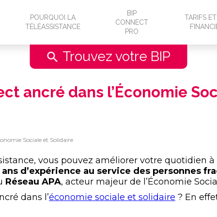
BIP
POURQUOI LA
TARIFS ET
CONNECT
TÉLÉASSISTANCE
FINANCI
PRO
Trouvez votre BIP
NOS SOLUTIONS PRO
 BIP O'CLOCK EN
PRÉVENTION ET DÉTECTI
ct ancré dans l’Économie Soci
CHUTES
BIP O’CLOCK AVEC UN
PROTECTION DU TRAVAILL
nomie Sociale et Solidaire
ssistance, vous pouvez améliorer votre quotidien 
ans d’expérience au service des personnes fragi
au
Réseau APA
, acteur majeur de l’Économie Social
cré dans l’
économie sociale et solidaire
? En effe