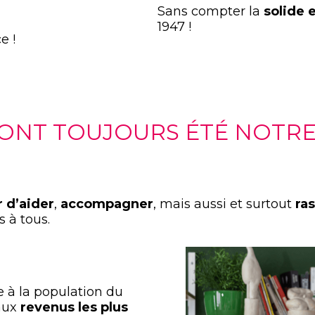
Sans compter la
solide 
1947 !
e !
 ONT TOUJOURS ÉTÉ NOTRE
 d’aider
,
accompagner
, mais aussi et surtout
ra
s à tous.
e à la population du
aux
revenus les plus